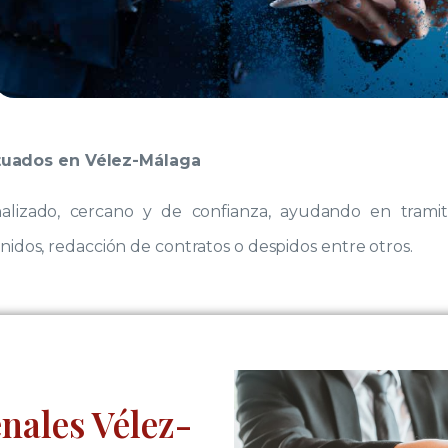
tuados en Vélez-Málaga
lizado, cercano y de confianza, ayudando en tramit
enidos, redacción de contratos o despidos entre otros.
nales Vélez-