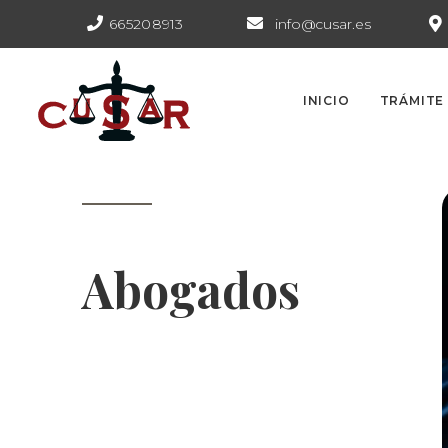
665208913
info@cusar.es
INICIO
TRÁMITE
Abogados